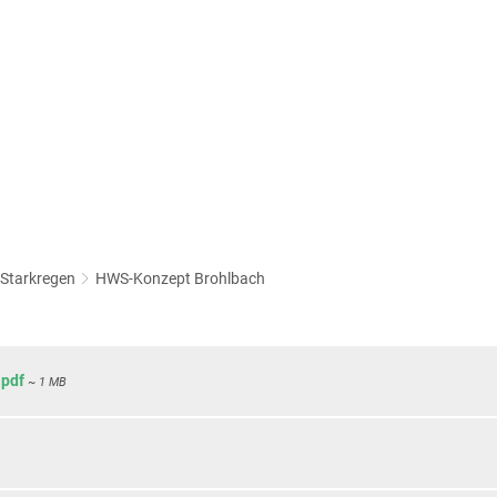
 & UMWELT
BILDUNG & SOZIALES
KULTUR & TOURISMUS
ahren
Bildung & Teilhabe
Burg Olbrück
t
Familienkasse
Eifelleiter
ntrum
Starkregen
HWS-Konzept Brohlbach
Gemeindeschwesterplus
Freizeitbad
are
Jugendpflege & kommunale Gleichstellung
Gastgeberverzeichnis
Baugebiete
Jugendförderprogramm
Brohltallied
pdf
~ 1 MB
n
Jugend- und Seniorentaxi
Veranstaltungskalende
tarkregen
Kindertagesstätten
Kirchengemeinden
Förderprogramme
Balkonkraftwerke