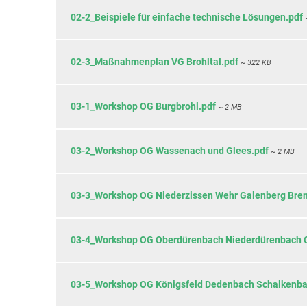
Online bewerben
02-2_Beispiele für einfache technische Lösungen.pdf
KFZ-Zulassungsstelle
Leben im Ortske
Sitzungskalender
Mitarbeiter von A-Z
Bebauungsplän
02-3_Maßnahmenplan VG Brohltal.pdf
~ 322 KB
Stellenangebote und Ausbildung
Müllabfuhr
Wahlen
Notrufnummern
03-1_Workshop OG Burgbrohl.pdf
~ 2 MB
Ordnungsamt
Ratsinfosystem
03-2_Workshop OG Wassenach und Glees.pdf
~ 2 MB
Standesamt
öffentl. Verkehrsmittel
03-3_Workshop OG Niederzissen Wehr Galenberg Bren
Schiedspersonen
03-4_Workshop OG Oberdürenbach Niederdürenbach O
Steuern
Vordrucke/Formulare
03-5_Workshop OG Königsfeld Dedenbach Schalkenba