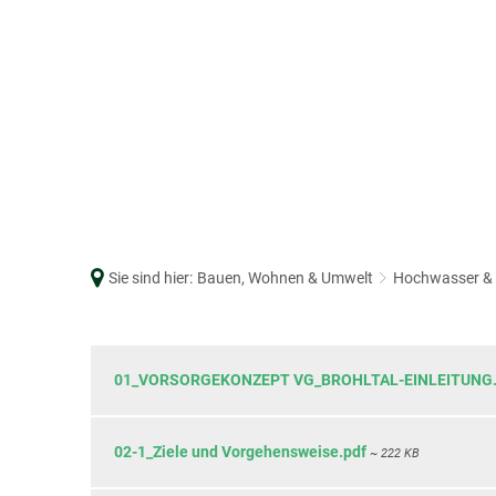
RATHAUS
BÜRGERSERVICE
BAUEN, WOHNEN
Grußwort
Abwasserwerk
Auslegungsverf
Bürgermeister & Beigeordnete
Bürgerbüro
Bauakteneinsich
Geschichte
Sie sind hier:
Bauen, Wohnen & Umwelt
Online-Dienste
Bauberatungsze
Hochwasser & 
Formul
Gremien
Einwohnerstatistik
Baugrundstücke
HWS-
Hauptsatzung
Feuerwehr
Dorferneuerung
01_VORSORGEKONZEPT VG_BROHLTAL-EINLEITUNG.
Haushaltsplan
Friedhofswesen
Formulare Baue
Konzept
LEADER Rhein-Eifel
Forst
Hochwasser & S
Brohlbach
02-1_Ziele und Vorgehensweise.pdf
~ 222 KB
Öffnungszeiten
Gewerbe
Klimaschutz