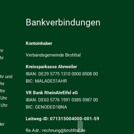
Bankverbindungen
Kontoinhaber
hr
Verbandsgemeinde Brohltal
hr
Kreissparkasse Ahrweiler
IBAN: DE29 5775 1310 0000 8508 00
 und
BIC: MALADE51AHR
r
hr
VR Bank RheinAhrEifel eG
Uhr
IBAN: DE63 5776 1591 0385 5987 00
Uhr
BIC: GENODED1BNA
Leitweg-ID: 071315004000-001-59
der
Re.Adr.: rechnung@brohltal.de