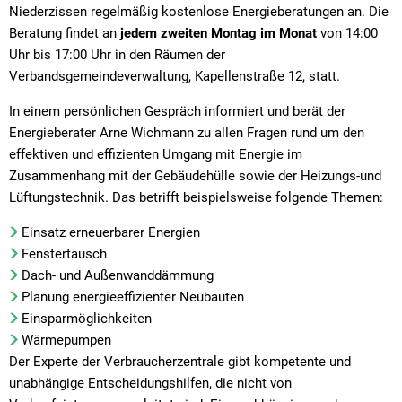
Schulen
Niederdürenbach
Grundschulen
Niederzissen regelmäßig kostenlose Energieberatungen an. Die
Sitzungskalender
Mitarbeiter von A-Z
Bebauungspläne
Proje
Beratung findet an
jedem zweiten Montag im Monat
von 14:00
Sozialhilfe
Niederzissen
Realschule Plu
Stellenangebote und Ausbildung
Müllabfuhr
Radv
Uhr bis 17:00 Uhr in den Räumen der
Vereine
Oberdürenbach
Förder- und Vo
Verbandsgemeindeverwaltung, Kapellenstraße 12, statt.
Wahlen
Notrufnummern
Oberzissen
Lernmittelfreih
In einem persönlichen Gespräch informiert und berät der
Ordnungsamt
Energieberater Arne Wichmann zu allen Fragen rund um den
Schalkenbach
Satzungen
Ratsinfosystem
effektiven und effizienten Umgang mit Energie im
Spessart
Zusammenhang mit der Gebäudehülle sowie der Heizungs-und
Standesamt
Lüftungstechnik. Das betrifft beispielsweise folgende Themen:
Wassenach
öffentl. Verkehrsmittel
Einsatz erneuerbarer Energien
Wehr
Schiedspersonen
Fenstertausch
Weibern
Dach- und Außenwanddämmung
Steuern
Planung energieeffizienter Neubauten
Vordrucke/Formulare
Einsparmöglichkeiten
Wärmepumpen
Der Experte der Verbraucherzentrale gibt kompetente und
unabhängige Entscheidungshilfen, die nicht von