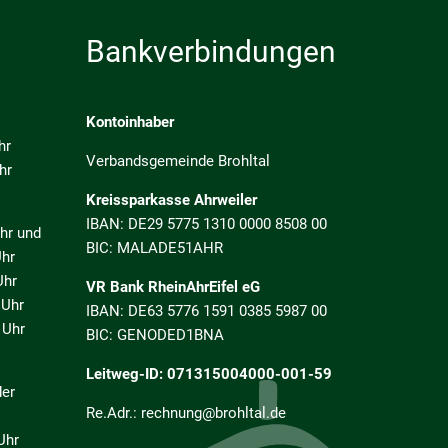
Bankverbindungen
Kontoinhaber
hr
Verbandsgemeinde Brohltal
hr
Kreissparkasse Ahrweiler
IBAN: DE29 5775 1310 0000 8508 00
 und
BIC: MALADE51AHR
r
hr
VR Bank RheinAhrEifel eG
Uhr
IBAN: DE63 5776 1591 0385 5987 00
Uhr
BIC: GENODED1BNA
Leitweg-ID: 071315004000-001-59
der
Re.Adr.: rechnung@brohltal.de
Uhr