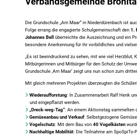
Verbandsgemeinde Brohlta
Online bewerben
KFZ-Zulassungsstelle
Leben im Ortske
Sitzungskalender
Mitarbeiter von A-Z
Bebauungsplän
Die Grundschule „Am Maar“ in Niederdürenbach ist auc
Folge errang die engagierte Schulgemeinschaft den
1.
Stellenangebote und Ausbildung
Müllabfuhr
Johannes Bell
überreichte die Auszeichnung und ein P
Wahlen
Notrufnummern
besondere Anerkennung für ihr vorbildliches und viel
Ordnungsamt
„Es ist beeindruckend zu sehen, mit wie viel Herzblut,
Mitbürgerinnen und Mitbürger für den Schutz der Umwelt
Ratsinfosystem
Grundschule ‚Am Maar‘ zeigt uns nun schon zum dritte
Standesamt
Mit gleich mehreren Projekten überzeugten die Schül
öffentl. Verkehrsmittel
Wiederaufforstung
: In Zusammenarbeit Ralf Henk un
Schiedspersonen
und eingepflanzt werden.
„Dreck-weg-Tag“
Steuern
: An einem Aktionstag sammelten d
Gemüseanbau und Verkauf
: Selbstgezogene Gemüsepf
Vordrucke/Formulare
Vogelschutz
: Mit dem Bau von
40 Vogelkästen
wurde
Nachhaltige Mobilität
: Die Teilnahme am SpoSpiTo-P