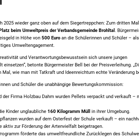
l
rn
Schulen
Veranstaltungen
Baumsetzling Förder
e
Sozialhilfe
Projekte
Baumsetzling Förder
Kommunale Wärmepl
h 2025 wieder ganz oben auf dem Siegertreppchen: Zum dritten Mal
 Platz beim Umweltpreis der Verbandsgemeinde Brohltal
. Bürgermei
Vereine
Radverkehrskonzept
Baumsetzling Förder
Umweltpreis 2025
reisgeld in Höhe von
500 Euro
an die Schülerinnen und Schüler – als
Energieberatung
seitiges Umweltengagement.
 Kreativität und Verantwortungsbewusstsein sich unsere jungen
 einsetzen“, betonte Bürgermeister Bell bei der Preisverleihung. „D
n Mal, wie man mit Tatkraft und Ideenreichtum echte Veränderung b
erinnen und Schüler die unabhängige Bewertungskommission:
d der Firma Holzbau Dahm wurden Pellets verpackt und verkauft – m
ie Kinder unglaubliche
160 Kilogramm Müll
in ihrer Umgebung.
lanzen wurden auf dem Osterfest der Schule verkauft – ein nachha
 aktiv zur Förderung der Artenvielfalt beigetragen.
rogramm förderte das umweltfreundliche Zurücklegen des Schulwegs