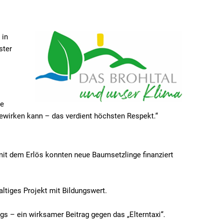
Niederdürenbach
programm Schalkenbach
Grundschulen
Niederzissen
programm Galenberg
anung
Realschule Plus
 in
ster
Oberdürenbach
programm Burgbrohl
Förder- und Volkhochschule
Oberzissen
Lernmittelfreiheit
Schalkenbach
Satzungen
ie
Spessart
ewirken kann – das verdient höchsten Respekt.“
Wassenach
Wehr
it dem Erlös konnten neue Baumsetzlinge finanziert
Weibern
ltiges Projekt mit Bildungswert.
 – ein wirksamer Beitrag gegen das „Elterntaxi“.