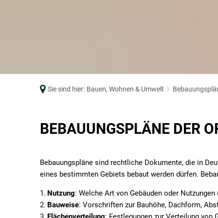
Online bewerben
KFZ-Zulassungsstelle
Leben im Ortske
Sitzungskalender
Mitarbeiter von A-Z
Bebauungsplän
Stellenangebote und Ausbildung
Müllabfuhr
Wahlen
Notrufnummern
Ordnungsamt
Sie sind hier:
Bauen, Wohnen & Umwelt
Bebauungsplä
Ratsinfosystem
Standesamt
Bebauungspläne
BEBAUUNGSPLÄNE DER O
öffentl. Verkehrsmittel
Schiedspersonen
Bebauungspläne sind rechtliche Dokumente, die in Deu
eines bestimmten Gebiets bebaut werden dürfen. Beba
Steuern
Vordrucke/Formulare
Nutzung
: Welche Art von Gebäuden oder Nutzungen (
Bauweise
: Vorschriften zur Bauhöhe, Dachform, Ab
Flächenverteilung
: Festlegungen zur Verteilung von 