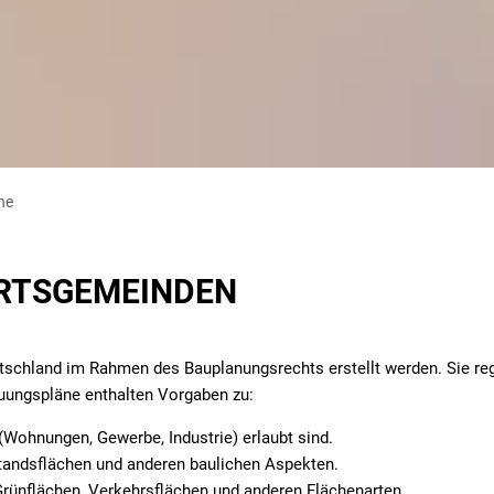
rn
Schulen
Veranstaltungen
Baumsetzling Förder
e
Sozialhilfe
Projekte
Baumsetzling Förder
Kommunale Wärmepl
Vereine
Radverkehrskonzept
Baumsetzling Förder
Umweltpreis 2025
Energieberatung
ne
RTSGEMEINDEN
tschland im Rahmen des Bauplanungsrechts erstellt werden. Sie reg
uungspläne enthalten Vorgaben zu:
Wohnungen, Gewerbe, Industrie) erlaubt sind.
standsflächen und anderen baulichen Aspekten.
Grünflächen, Verkehrsflächen und anderen Flächenarten.