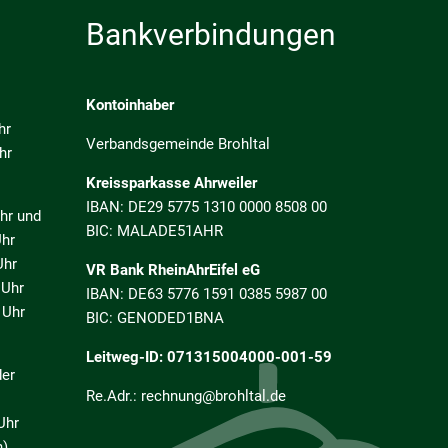
Bankverbindungen
Kontoinhaber
hr
Verbandsgemeinde Brohltal
hr
Kreissparkasse Ahrweiler
IBAN: DE29 5775 1310 0000 8508 00
 und
BIC: MALADE51AHR
r
hr
VR Bank RheinAhrEifel eG
Uhr
IBAN: DE63 5776 1591 0385 5987 00
Uhr
BIC: GENODED1BNA
Leitweg-ID: 071315004000-001-59
der
Re.Adr.: rechnung@brohltal.de
Uhr
h)