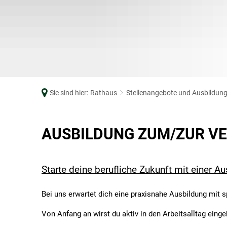
Online bewerben
KFZ-Zulassungsstelle
Leben im Ortske
Sitzungskalender
Mitarbeiter von A-Z
Bebauungsplän
Stellenangebote und Ausbildung
Müllabfuhr
Wahlen
Notrufnummern
Ordnungsamt
Sie sind hier:
Rathaus
Stellenangebote und Ausbildun
Ratsinfosystem
Standesamt
Stellenangebote
AUSBILDUNG ZUM/ZUR V
öffentl. Verkehrsmittel
und
Schiedspersonen
Starte deine berufliche Zukunft mit einer Au
Ausbildung
Steuern
Bei uns erwartet dich eine praxisnahe Ausbildung mit
Vordrucke/Formulare
Von Anfang an wirst du aktiv in den Arbeitsalltag eing