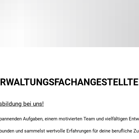
rn
Schulen
Veranstaltungen
Baumsetzling Förder
e
Sozialhilfe
Projekte
Baumsetzling Förder
Kommunale Wärmepl
Vereine
Radverkehrskonzept
Baumsetzling Förder
Umweltpreis 2025
Energieberatung
g
ERWALTUNGSFACHANGESTELLT
sbildung bei uns!
 spannenden Aufgaben, einem motivierten Team und vielfältigen Ent
ebunden und sammelst wertvolle Erfahrungen für deine berufliche Zu