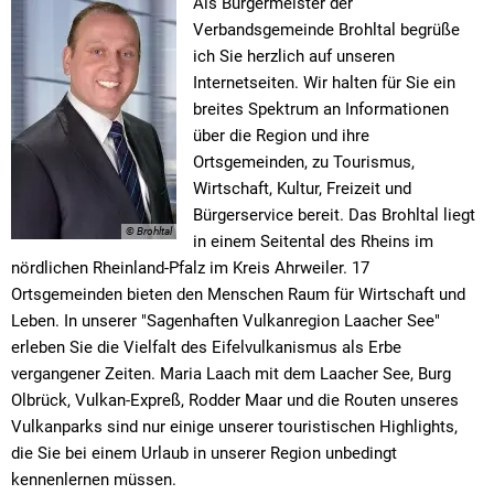
Als Bürgermeister der
Schulen
Niederdürenbach
Grundschulen
Sitzungskalender
Mitarbeiter von A-Z
Bebauungspläne
Proje
Verbandsgemeinde Brohltal begrüße
Sozialhilfe
Niederzissen
Realschule Plu
ich Sie herzlich auf unseren
Stellenangebote und Ausbildung
Müllabfuhr
Radv
Internetseiten. Wir halten für Sie ein
Vereine
Oberdürenbach
Förder- und Vo
Wahlen
Notrufnummern
breites Spektrum an Informationen
Oberzissen
Lernmittelfreih
über die Region und ihre
Ordnungsamt
Ortsgemeinden, zu Tourismus,
Schalkenbach
Satzungen
Ratsinfosystem
Wirtschaft, Kultur, Freizeit und
Spessart
Bürgerservice bereit. Das Brohltal liegt
Standesamt
© Brohltal
in einem Seitental des Rheins im
Wassenach
öffentl. Verkehrsmittel
nördlichen Rheinland-Pfalz im Kreis Ahrweiler. 17
Wehr
Ortsgemeinden bieten den Menschen Raum für Wirtschaft und
Schiedspersonen
Leben. In unserer "Sagenhaften Vulkanregion Laacher See"
Weibern
erleben Sie die Vielfalt des Eifelvulkanismus als Erbe
Steuern
vergangener Zeiten. Maria Laach mit dem Laacher See, Burg
Vordrucke/Formulare
Olbrück, Vulkan-Expreß, Rodder Maar und die Routen unseres
Vulkanparks sind nur einige unserer touristischen Highlights,
die Sie bei einem Urlaub in unserer Region unbedingt
kennenlernen müssen.