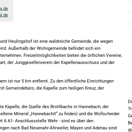
x.de
l.de
 und Heulingshof ist eine waldreiche Gemeinde, die wegen
wird. Außerhalb der Wohngemeinde befindet sich ein
ernehmen. Freizeitmöglichkeiten bieten die örtlichen Vereine,
sart, der Junggesellenverein der Kapellenausschuss und der
n ist nur 5 km entfernt. Zu den öffentliche Einrichtungen
it Gemeindebüro, die Kapelle zum heiligen Kreuz, der
Di
e Kapelle, die Quelle des Brohlbachs in Hannebach, der
Tr
eltene Mineral „Hannebachit“ zu finden) und die Wollscheider
Ge
rt A 61- Anschlussstelle Wehr - sind es über den
Be
dungen nach Bad Neuenahr-Ahrweiler, Mayen und Adenau sind
di