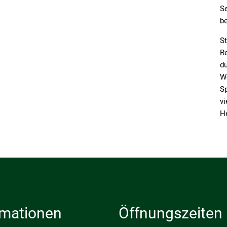
S
b
S
Re
du
W
Sp
vi
He
rmationen
Öffnungszeiten