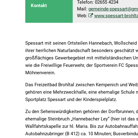
Telefon: 02655 4234
Kontakt
Mail:
gemeinde-spessart@gm
Web:
www.spessart-brohlta
Spessart mit seinen Ortsteilen Hannebach, Wollscheid
ihrer herrlichen Naturlandschaft besonders geschätzt 
großflächiges Gewerbegebiet mit mittelständischen Unt
wie die Freiwillige Feuerwehr, der Sportverein FC Spes
Möhnenverein.
Das Freizeitbad Brohltal zwischen Kempenich und Weiber
gehören eine Mehrzweckhalle, eine ehemalige Schule m
Sportplatz Spessart und der Kinderspielplatz.
Zu den Sehenswürdigkeiten gehören der Dorfbrunnen, di
ehemalige Steinbruch „Hannebacher Ley“ (hier ist das s
Wallfahrtskapelle zur hl. Maria. Bis zur Autobahnauffah
Autobahnzubringer (B 412) ca. 10 Minuten; Busverbin