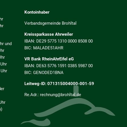
Kontoinhaber
hr
Verbandsgemeinde Brohltal
hr
Kreissparkasse Ahrweiler
IBAN: DE29 5775 1310 0000 8508 00
 und
BIC: MALADE51AHR
r
hr
VR Bank RheinAhrEifel eG
Uhr
IBAN: DE63 5776 1591 0385 5987 00
Uhr
BIC: GENODED1BNA
Leitweg-ID: 071315004000-001-59
der
Re.Adr.: rechnung@brohltal.de
Uhr
h)