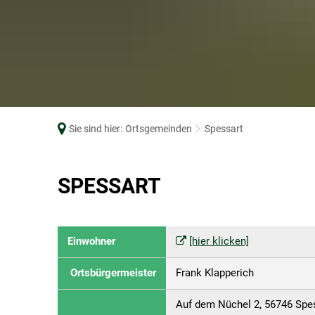
Online bewerben
KFZ-Zulassungsstelle
Leben im Ortske
Sitzungskalender
Mitarbeiter von A-Z
Bebauungsplän
Stellenangebote und Ausbildung
Müllabfuhr
Wahlen
Notrufnummern
Ordnungsamt
Sie sind hier:
Ortsgemeinden
Spessart
Ratsinfosystem
Standesamt
Spessart
SPESSART
öffentl. Verkehrsmittel
Schiedspersonen
Einwohner
[hier klicken]
Steuern
Ortsbürgermeister
Frank Klapperich
Vordrucke/Formulare
Auf dem Nüchel 2, 56746 Spe