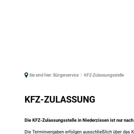
RATHAUS
BÜRGERSERVICE
BAUEN, WOHNEN
Grußwort
Abwasserwerk
Auslegungsverf
Bürgermeister & Beigeordnete
Bürgerbüro
Bauakteneinsich
Geschichte
Sie sind hier:
Bürgerservice
Online-Dienste
KFZ-Zulassungsstelle
Bauberatungsze
Formul
Gremien
Einwohnerstatistik
Baugrundstücke
KFZ-
KFZ-ZULASSUNG
Hauptsatzung
Feuerwehr
Dorferneuerung
Haushaltsplan
Friedhofswesen
Formulare Baue
Zulassungsstelle
LEADER Rhein-Eifel
Forst
Hochwasser & S
Die KFZ-Zulassungsstelle in Niederzissen ist nur nach
Öffnungszeiten
Gewerbe
Klimaschutz
Die Terminvergaben erfolgen ausschließlich über das 