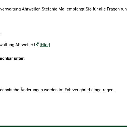
rn
Schulen
Veranstaltungen
Baumsetzling Förder
sverwaltung Ahrweiler. Stefanie Mai empfängt Sie für alle Fragen r
e
Sozialhilfe
Projekte
Baumsetzling Förder
Kommunale Wärmepl
Vereine
Radverkehrskonzept
Baumsetzling Förder
Umweltpreis 2025
n.
Energieberatung
rwaltung Ahrweiler
[Hier]
eichbar unter:
Technische Änderungen werden im Fahrzeugbrief eingetragen.