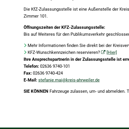
Online bewerben
KFZ-Zulassungsstelle
Leben im Ortske
Die KfZ-Zulassungsstelle ist eine Außenstelle der Krei
Zimmer 101.
Sitzungskalender
Mitarbeiter von A-Z
Bebauungsplän
Öffnungszeiten der KFZ-Zulassungsstelle:
Stellenangebote und Ausbildung
Müllabfuhr
Bis auf Weiteres für den Publikumsverkehr geschlosse
Wahlen
Notrufnummern
Mehr Informationen finden Sie direkt bei der Kreisve
Ordnungsamt
KFZ-Wunschkennzeichen reservieren?
[Hier]
Ihre Ansprechspartnerin in der Zulassungsstelle ist err
Ratsinfosystem
Telefon:
02636 9740-101
Standesamt
Fax:
02636 9740-424
E-Mail:
stefanie.mai@kreis-ahrweiler.de
öffentl. Verkehrsmittel
SIE KÖNNEN
Fahrzeuge zulassen, um- und abmelden. 
Schiedspersonen
Steuern
Vordrucke/Formulare