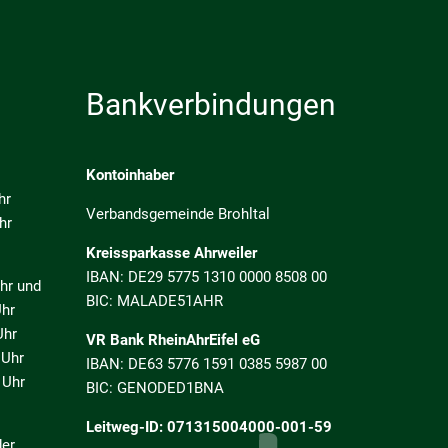
Bankverbindungen
Kontoinhaber
hr
Verbandsgemeinde Brohltal
hr
Kreissparkasse Ahrweiler
IBAN: DE29 5775 1310 0000 8508 00
 und
BIC: MALADE51AHR
r
hr
VR Bank RheinAhrEifel eG
Uhr
IBAN: DE63 5776 1591 0385 5987 00
Uhr
BIC: GENODED1BNA
Leitweg-ID: 071315004000-001-59
der