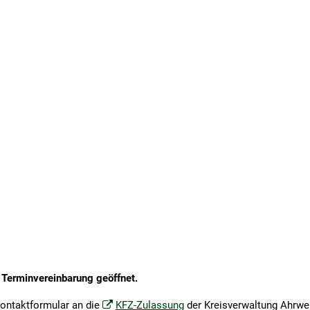
 & UMWELT
BILDUNG & SOZIALES
KULTUR & TOURISMUS
ahren
Bildung & Teilhabe
Burg Olbrück
t
Familienkasse
Eifelleiter
ntrum
Gemeindeschwesterplus
Freizeitbad
are
Jugendpflege & kommunale Gleichstellung
Gastgeberverzeichnis
Baugebiete
Jugendförderprogramm
Brohltallied
n
Jugend- und Seniorentaxi
Veranstaltungskalende
tarkregen
Kindertagesstätten
 Terminvereinbarung geöffnet.
Kirchengemeinden
Förderprogramme
Balkonkraftwerke
Kontaktformular an die
KFZ-Zulassung
der Kreisverwaltung Ahrwei