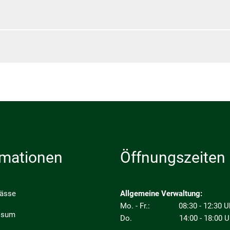
rn
Schulen
Veranstaltungen
Baumsetzling Förder
e
Sozialhilfe
Projekte
Baumsetzling Förder
Kommunale Wärmepl
Vereine
Radverkehrskonzept
Baumsetzling Förder
Umweltpreis 2025
Energieberatung
rmationen
Öffnungszeiten
pässe
Allgemeine Verwaltung:
Mo. - Fr.: 08:30 - 12:30 U
ssum
Do. 14:00 - 18:00 U