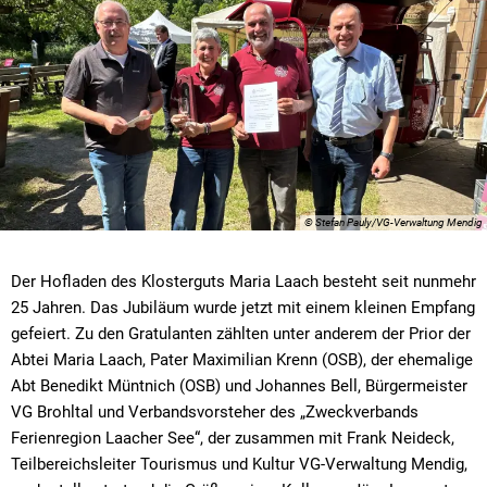
Schulen
Niederdürenbach
Grundschulen
Sitzungskalender
Mitarbeiter von A-Z
Bebauungspläne
Proje
Sozialhilfe
Niederzissen
Realschule Plu
Stellenangebote und Ausbildung
Müllabfuhr
Radv
Vereine
Oberdürenbach
Förder- und Vo
Wahlen
Notrufnummern
Oberzissen
Lernmittelfreih
Ordnungsamt
Schalkenbach
Satzungen
Ratsinfosystem
Spessart
Standesamt
© Stefan Pauly/VG-Verwaltung Mendig
Wassenach
öffentl. Verkehrsmittel
Der Hofladen des Klosterguts Maria Laach besteht seit nunmehr
Wehr
Schiedspersonen
25 Jahren. Das Jubiläum wurde jetzt mit einem kleinen Empfang
Weibern
gefeiert. Zu den Gratulanten zählten unter anderem der Prior der
Steuern
Abtei Maria Laach, Pater Maximilian Krenn (OSB), der ehemalige
Vordrucke/Formulare
Abt Benedikt Müntnich (OSB) und Johannes Bell, Bürgermeister
VG Brohltal und Verbandsvorsteher des „Zweckverbands
Ferienregion Laacher See“, der zusammen mit Frank Neideck,
Teilbereichsleiter Tourismus und Kultur VG-Verwaltung Mendig,