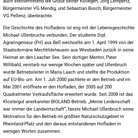
auch stellvertretend die Grüße seiner Kollegen, Jörg Lempertz,
Bürgermeister VG Mendig, und Sebastian Busch, Bürgermeister
VG Pellenz, überbrachte.
Die Geschichte des Hofladens ist eng mit der Lebensgeschichte
Michael Ullenbruchs verbunden. Der studierte Dipl.
Agraringenieur (FH) aus Bell wechselte am 1. April 1999 von der
Staatsdomäne Mechtildshausen aus Wiesbaden zurück in seine
Heimat an den Laacher See. Sein dortiger Mentor, Pater
Willibald, verstarb nur wenige Wochen später und Ullenbruch
wurde Betriebsleiter in Maria Laach und stellte die Produktion
auf EU-Bio um. Am 1. Juli 2000 pachtete er den Betrieb und im
Mai 2001 eröffnete er den Hofladen, der 2005 auf 200
Quadratmeter Verkaufsfläche erweitert wurde. Seit 2008 ist das
Klostergut anerkannter BIOLAND-Betrieb. „Meine Leidenschaft
war immer die Landwirtschaft“, fasste Michael Ullenbruch seine
Motivation für den Betrieb im größten Naturschutzgebiet in
Rheinland-Pfalz und den daraus entstandenen Hofladen in
wenigen Worten zusammen.